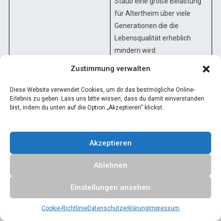
Staub eine große Belastung
für Altertheim über viele
Generationen die die
Lebensqualität erheblich
mindern wird.
Zustimmung verwalten
Diese Website verwendet Cookies, um dir das bestmögliche Online-
Suchen
Erlebnis zu geben. Lass uns bitte wissen, dass du damit einverstanden
bist, indem du unten auf die Option „Akzeptieren“ klickst.
Suchen
Akzeptieren
BLOG
Ablehnen
Gipsbergwerk im Trinkwassergebiet? BN entsetzt über
Erteilung der entscheidenden Raumverträglichkeit
Einstellungen ansehen
Wasserschutz statt Gipsabbau: Zeller Stollen jetzt sichern!
Cookie-Richtlinie
Datenschutzerklärung
Impressum
Warum das geplante Gipsbergwerk unsere