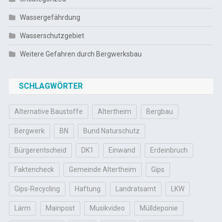
Wassergefährdung
Wasserschutzgebiet
Weitere Gefahren durch Bergwerksbau
SCHLAGWÖRTER
Alternative Baustoffe
Altertheim
Bergbau
Bergwerk
BN
Bund Naturschutz
Bürgerentscheid
DK1
Einwand
Erdeinbruch
Faktencheck
Gemeinde Altertheim
Gips
Gips-Recycling
Haftung
Landratsamt
LKW
Lärm
Mainpost
Musikvideo
Mülldeponie