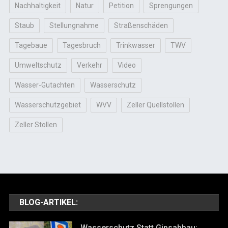
Nachhaltigkeit
Natur
Petition
Sprengungen
Staub
Stellungnahme
Straßenschäden
Tagebaue
Tagesbruch
Trinkwasser
TWV
Umweltschutz
Verkehr
Video
Wasser-Gutachten
Wasserschutz
Wasserschutzgebiet
WVV
Zeller Quellstollen
Zeller Stollen
BLOG-ARTIKEL:
Wasserschutz Statt Gipsabbau: