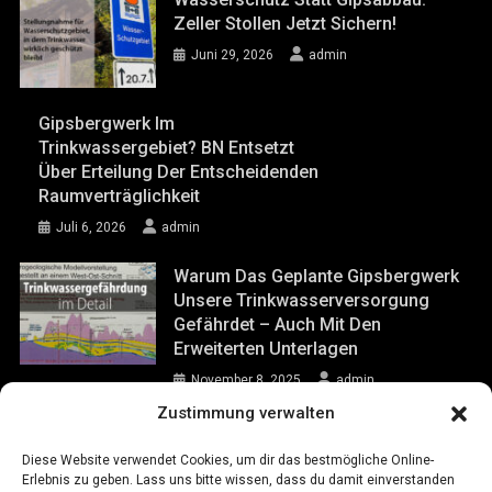
Zeller Stollen Jetzt Sichern!
Juni 29, 2026
admin
Gipsbergwerk Im
Trinkwassergebiet? BN Entsetzt
Über Erteilung Der Entscheidenden
Raumverträglichkeit
Juli 6, 2026
admin
Warum Das Geplante Gipsbergwerk
Unsere Trinkwasserversorgung
Gefährdet – Auch Mit Den
Erweiterten Unterlagen
November 8, 2025
admin
Zustimmung verwalten
Einbrüche Im Bergwerk Hüttenheim
Diese Website verwendet Cookies, um dir das bestmögliche Online-
November 6, 2025
admin
Erlebnis zu geben. Lass uns bitte wissen, dass du damit einverstanden