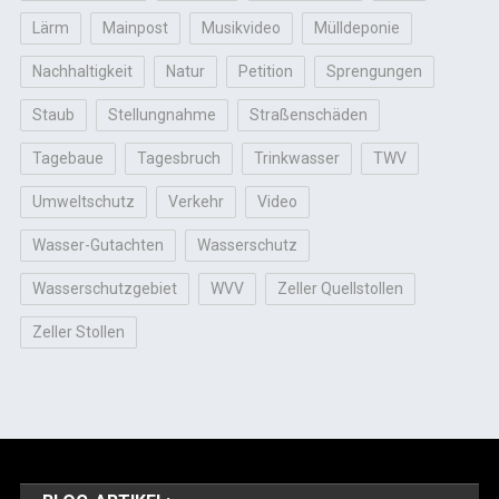
Lärm
Mainpost
Musikvideo
Mülldeponie
Nachhaltigkeit
Natur
Petition
Sprengungen
Staub
Stellungnahme
Straßenschäden
Tagebaue
Tagesbruch
Trinkwasser
TWV
Umweltschutz
Verkehr
Video
Wasser-Gutachten
Wasserschutz
Wasserschutzgebiet
WVV
Zeller Quellstollen
Zeller Stollen