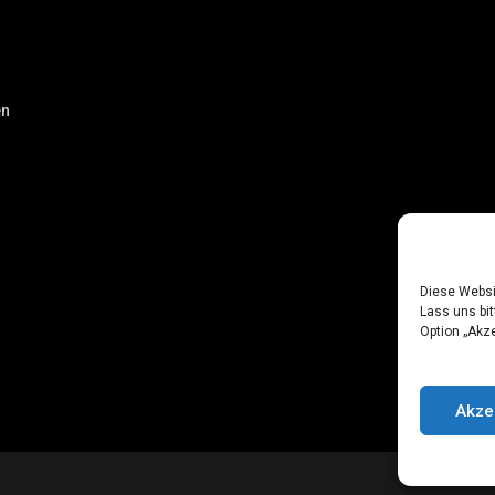
en
Diese Websi
Lass uns bit
Option „Akze
Akze