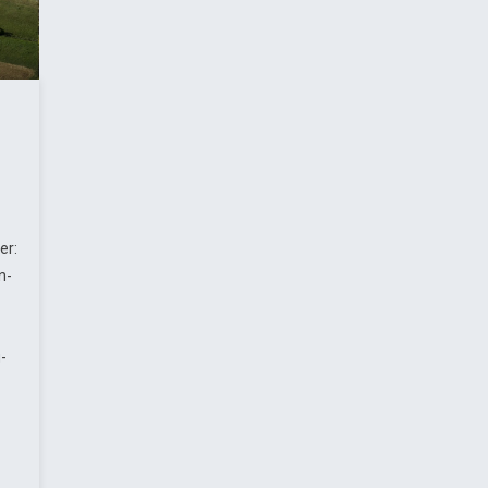
er:
n-
-