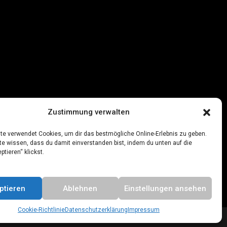
Zustimmung verwalten
te verwendet Cookies, um dir das bestmögliche Online-Erlebnis zu geben.
te wissen, dass du damit einverstanden bist, indem du unten auf die
ptieren“ klickst.
ptieren
Ablehnen
Einstellungen ansehen
Cookie-Richtlinie
Datenschutzerklärung
Impressum
Impressum
Datenschutzerklärung
Cookie-Richtlinie (EU)