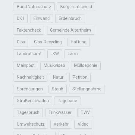
Bund Naturschutz
Bürgerentscheid
DK1
Einwand
Erdeinbruch
Faktencheck
Gemeinde Altertheim
Gips
Gips-Recycling
Haftung
Landratsamt
LKW
Lärm
Mainpost
Musikvideo
Mülldeponie
Nachhaltigkeit
Natur
Petition
Sprengungen
Staub
Stellungnahme
Straßenschäden
Tagebaue
Tagesbruch
Trinkwasser
TWV
Umweltschutz
Verkehr
Video