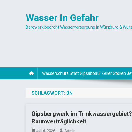
Skip
to
Wasser In Gefahr
content
Bergwerk bedroht Wasserversorgung in Würzburg & Würzbur
Wasserschutz Statt Gipsabbau: Zeller Stollen Je
SCHLAGWORT:
BN
Gipsbergwerk im Trinkwassergebiet? 
Raumverträglichkeit
Juli 6, 2026
Admin