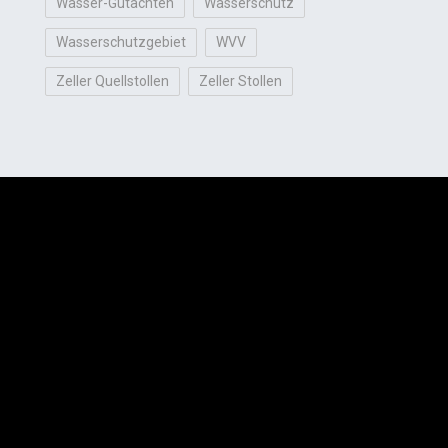
Wasser-Gutachten
Wasserschutz
Wasserschutzgebiet
WVV
Zeller Quellstollen
Zeller Stollen